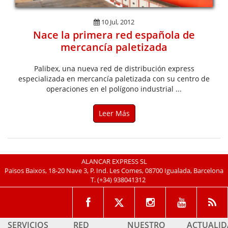
10 Jul, 2012
Nace la primera red española de
mercancía paletizada
Palibex, una nueva red de distribución express
especializada en mercancía paletizada con su centro de
operaciones en el polígono industrial ...
Leer Más
ALANCAR EXPRESS SL
Països Baixos, 18-20 Nave 3, P. Ind. Les Comes, 08700 Igualada, Barcelona
T.
(+34) 938041312
SERVICIOS
RED
NUESTRO
ACTUALI