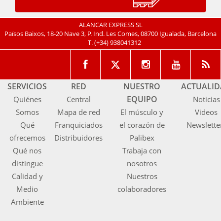
ALANCAR EXPRESS SL
Països Baixos, 18-20 Nave 3, P. Ind. Les Comes, 08700 Igualada, Barcelona
T.
(+34) 938041312
SERVICIOS
RED
NUESTRO
ACTUALI
EQUIPO
Quiénes
Central
Noticias
Somos
Mapa de red
El músculo y
Videos
Qué
Franquiciados
el corazón de
Newslette
ofrecemos
Distribuidores
Palibex
Qué nos
Trabaja con
distingue
nosotros
Calidad y
Nuestros
Medio
colaboradores
Ambiente