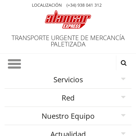
LOCALIZACIÓN
(+34) 938 041 312
TRANSPORTE URGENTE DE MERCANCÍA
PALETIZADA
Servicios
Quiénes Somos
Red
Qué ofrecemos
Central
Nuestro Equipo
Qué nos distingue
Mapa de red
El músculo y el corazón de Palibex
Actualidad