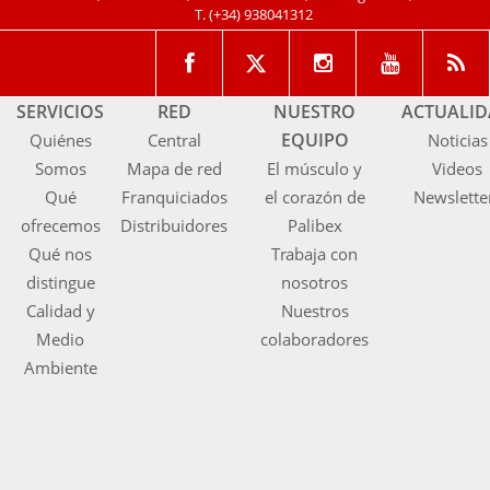
T.
(+34) 938041312
SERVICIOS
RED
NUESTRO
ACTUALI
EQUIPO
Quiénes
Central
Noticias
Somos
Mapa de red
El músculo y
Videos
Qué
Franquiciados
el corazón de
Newslette
ofrecemos
Distribuidores
Palibex
Qué nos
Trabaja con
distingue
nosotros
Calidad y
Nuestros
Medio
colaboradores
Ambiente