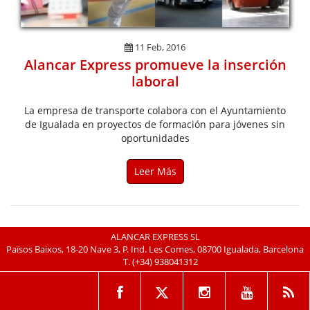
11 Feb, 2016
Alancar Express promueve la inserción
laboral
La empresa de transporte colabora con el Ayuntamiento
de Igualada en proyectos de formación para jóvenes sin
oportunidades
Leer Más
ALANCAR EXPRESS SL
Països Baixos, 18-20 Nave 3, P. Ind. Les Comes, 08700 Igualada, Barcelona
T.
(+34) 938041312