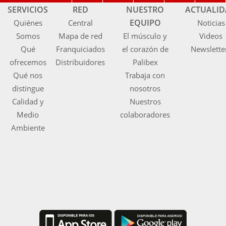
SERVICIOS
RED
NUESTRO
ACTUALI
EQUIPO
Quiénes
Central
Noticias
Somos
Mapa de red
El músculo y
Videos
Qué
Franquiciados
el corazón de
Newslette
ofrecemos
Distribuidores
Palibex
Qué nos
Trabaja con
distingue
nosotros
Calidad y
Nuestros
Medio
colaboradores
Ambiente