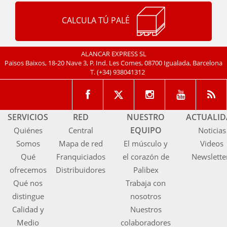
CALCULA TÚ PALÉ
ALANCAR EXPRESS SL
Països Baixos, 18-20 Nave 3, P. Ind. Les Comes, 08700 Igualada, Barcelona
T.
(+34) 938041312
SERVICIOS
RED
NUESTRO
ACTUALI
EQUIPO
Quiénes
Central
Noticias
Somos
Mapa de red
El músculo y
Videos
Qué
Franquiciados
el corazón de
Newslette
ofrecemos
Distribuidores
Palibex
Qué nos
Trabaja con
distingue
nosotros
Calidad y
Nuestros
Medio
colaboradores