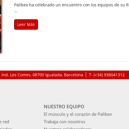
Palibex ha celebrado un encuentro con los equipos de su Re
...
Leer Más
P. Ind. Les Comes, 08700 Igualada, Barcelona
T.
(+34) 938041312
NUESTRO EQUIPO
El músculo y el corazón de Palibex
e red
Trabaja con nosotros
ciados
Nuestros colaboradores