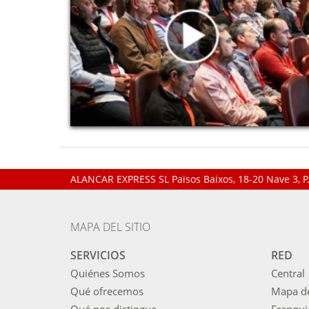
ALANCAR EXPRESS SL
Països Baixos, 18-20 Nave 3, 
MAPA DEL SITIO
SERVICIOS
RED
Quiénes Somos
Central
Qué ofrecemos
Mapa d
Qué nos distingue
Franqui