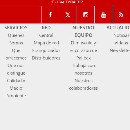
T.
(+34) 938041312
SERVICIOS
RED
NUESTRO
ACTUALI
EQUIPO
Quiénes
Central
Noticias
Somos
Mapa de red
El músculo y
Videos
Qué
Franquiciados
el corazón de
Newslette
ofrecemos
Distribuidores
Palibex
Qué nos
Trabaja con
distingue
nosotros
Calidad y
Nuestros
Medio
colaboradores
Ambiente