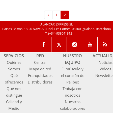
«
1
2
ALANCAR EXPRESS SL
Països Baixos, 18-20 Nave 3, P. Ind. Les Comes, 08700 Igualada, Barcelona
T.
(+34) 938041312
SERVICIOS
RED
NUESTRO
ACTUALI
EQUIPO
Quiénes
Central
Noticias
Somos
Mapa de red
El músculo y
Videos
Qué
Franquiciados
el corazón de
Newslette
ofrecemos
Distribuidores
Palibex
Qué nos
Trabaja con
distingue
nosotros
Calidad y
Nuestros
Medio
colaboradores