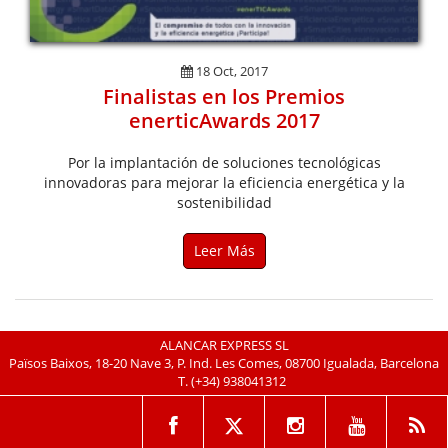
18 Oct, 2017
Finalistas en los Premios
enerticAwards 2017
Por la implantación de soluciones tecnológicas
innovadoras para mejorar la eficiencia energética y la
sostenibilidad
Leer Más
ALANCAR EXPRESS SL
Països Baixos, 18-20 Nave 3, P. Ind. Les Comes, 08700 Igualada, Barcelona
T.
(+34) 938041312