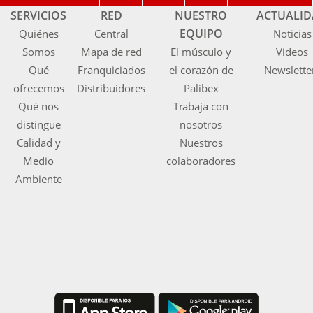
SERVICIOS
RED
NUESTRO
ACTUALI
EQUIPO
Quiénes
Central
Noticias
Somos
Mapa de red
El músculo y
Videos
Qué
Franquiciados
el corazón de
Newslette
ofrecemos
Distribuidores
Palibex
Qué nos
Trabaja con
distingue
nosotros
Calidad y
Nuestros
Medio
colaboradores
Ambiente