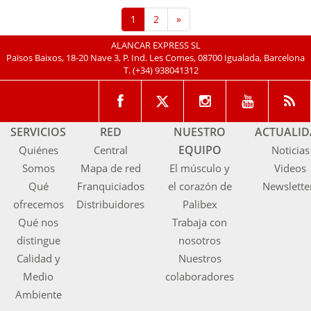
1
2
»
ALANCAR EXPRESS SL
Països Baixos, 18-20 Nave 3, P. Ind. Les Comes, 08700 Igualada, Barcelona
T.
(+34) 938041312
SERVICIOS
RED
NUESTRO
ACTUALI
EQUIPO
Quiénes
Central
Noticias
Somos
Mapa de red
El músculo y
Videos
Qué
Franquiciados
el corazón de
Newslette
ofrecemos
Distribuidores
Palibex
Qué nos
Trabaja con
distingue
nosotros
Calidad y
Nuestros
Medio
colaboradores
Ambiente