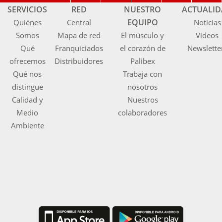
SERVICIOS
RED
NUESTRO
ACTUALI
EQUIPO
Quiénes
Central
Noticias
Somos
Mapa de red
El músculo y
Videos
Qué
Franquiciados
el corazón de
Newslette
ofrecemos
Distribuidores
Palibex
Qué nos
Trabaja con
distingue
nosotros
Calidad y
Nuestros
Medio
colaboradores
Ambiente