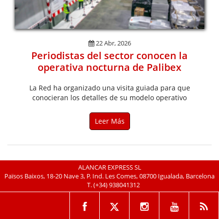
22 Abr, 2026
Periodistas del sector conocen la
operativa nocturna de Palibex
La Red ha organizado una visita guiada para que
conocieran los detalles de su modelo operativo
Leer Más
ALANCAR EXPRESS SL
Països Baixos, 18-20 Nave 3, P. Ind. Les Comes, 08700 Igualada, Barcelona
T.
(+34) 938041312