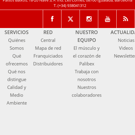
Països Baixos, 18-20 Nave 3, P. Ind. Les Comes, 08700 Igualada, Barcelona
T.
(+34) 938041312
SERVICIOS
RED
NUESTRO
ACTUALI
EQUIPO
Quiénes
Central
Noticias
Somos
Mapa de red
El músculo y
Videos
Qué
Franquiciados
el corazón de
Newslette
ofrecemos
Distribuidores
Palibex
Qué nos
Trabaja con
distingue
nosotros
Calidad y
Nuestros
Medio
colaboradores
Ambiente